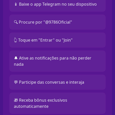
📱 Baixe o app Telegram no seu dispositivo
🔍 Procure por "@9786Oficial"
👆 Toque em "Entrar" ou "Join"
🔔 Ative as notificações para não perder
nada
💬 Participe das conversas e interaja
🎁 Receba bônus exclusivos
automaticamente