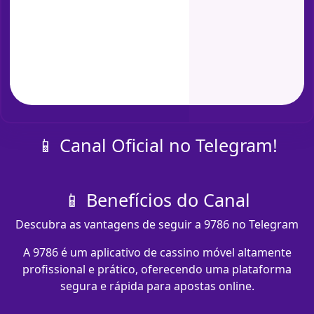
📱 Canal Oficial no Telegram!
📱 Benefícios do Canal
Descubra as vantagens de seguir a 9786 no Telegram
A 9786 é um aplicativo de cassino móvel altamente
profissional e prático, oferecendo uma plataforma
segura e rápida para apostas online.