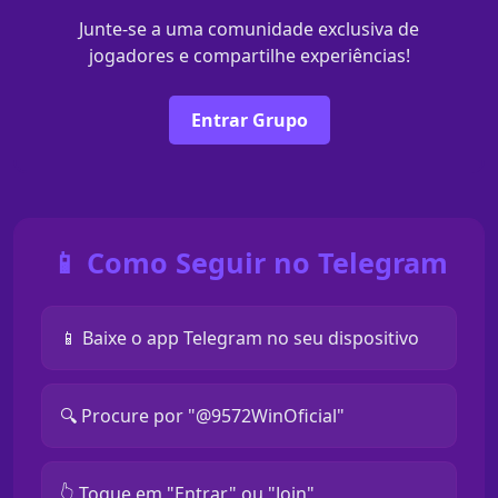
Junte-se a uma comunidade exclusiva de
jogadores e compartilhe experiências!
Entrar Grupo
📱 Como Seguir no Telegram
📱 Baixe o app Telegram no seu dispositivo
🔍 Procure por "@9572WinOficial"
👆 Toque em "Entrar" ou "Join"