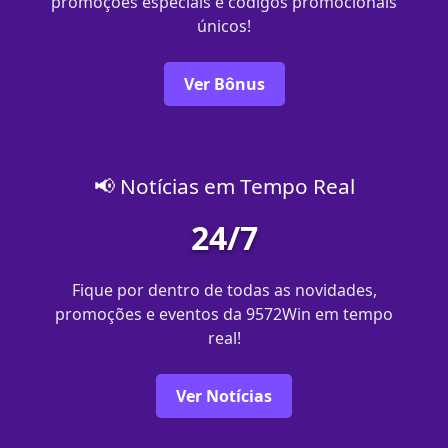
promoções especiais e códigos promocionais
únicos!
Ver Bônus
📢 Notícias em Tempo Real
24/7
Fique por dentro de todas as novidades,
promoções e eventos da 9572Win em tempo
real!
Ver Notícias