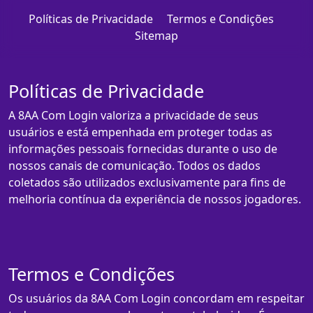
Políticas de Privacidade
Termos e Condições
Sitemap
Políticas de Privacidade
A 8AA Com Login valoriza a privacidade de seus
usuários e está empenhada em proteger todas as
informações pessoais fornecidas durante o uso de
nossos canais de comunicação. Todos os dados
coletados são utilizados exclusivamente para fins de
melhoria contínua da experiência de nossos jogadores.
Termos e Condições
Os usuários da 8AA Com Login concordam em respeitar