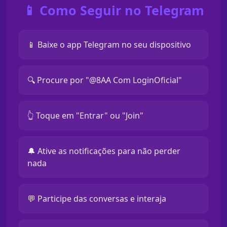
📱 Como Seguir no Telegram
📱 Baixe o app Telegram no seu dispositivo
🔍 Procure por "@8AA Com LoginOficial"
👆 Toque em "Entrar" ou "Join"
🔔 Ative as notificações para não perder
nada
💬 Participe das conversas e interaja