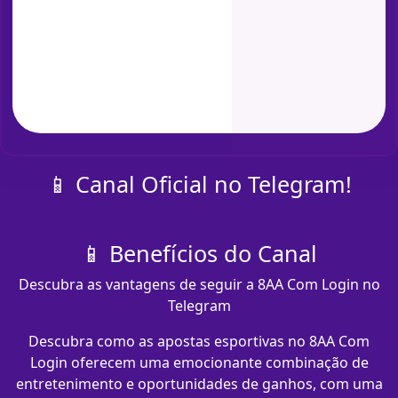
📱 Canal Oficial no Telegram!
📱 Benefícios do Canal
Descubra as vantagens de seguir a 8AA Com Login no
Telegram
Descubra como as apostas esportivas no 8AA Com
Login oferecem uma emocionante combinação de
entretenimento e oportunidades de ganhos, com uma