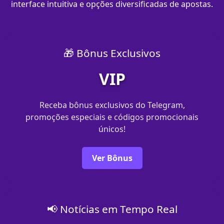
interface intuitiva e opções diversificadas de apostas.
🎁 Bônus Exclusivos
VIP
Receba bônus exclusivos do Telegram,
promoções especiais e códigos promocionais
únicos!
Ver Bônus
📢 Notícias em Tempo Real