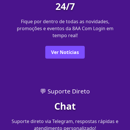
24/7
Fique por dentro de todas as novidades,
promoções e eventos da 8AA Com Login em
tempo real!
Ver Notícias
💬 Suporte Direto
Chat
Suporte direto via Telegram, respostas rápidas e
atendimento personalizado!