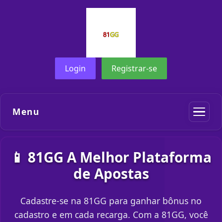
Login
Registrar-se
Menu
📱 81GG A Melhor Plataforma
de Apostas
Cadastre-se na 81GG para ganhar bônus no
cadastro e em cada recarga. Com a 81GG, você