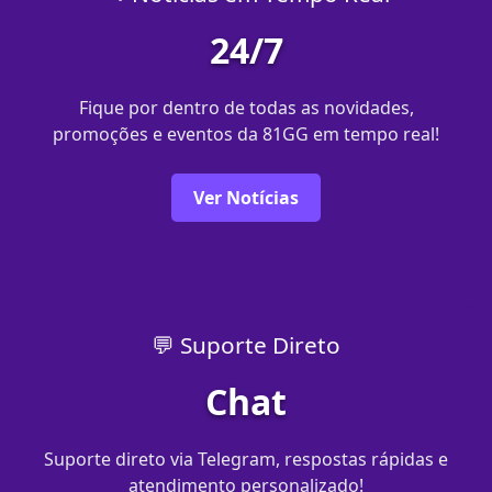
24/7
Fique por dentro de todas as novidades,
promoções e eventos da 81GG em tempo real!
Ver Notícias
💬 Suporte Direto
Chat
Suporte direto via Telegram, respostas rápidas e
atendimento personalizado!