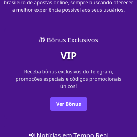
brasileiro de apostas online, sempre buscando oferecer
a melhor experiência possível aos seus usuários.
🎁 Bônus Exclusivos
VIP
Receba bônus exclusivos do Telegram,
promoções especiais e códigos promocionais
únicos!
Ver Bônus
📢 Notícias em Tempo Real