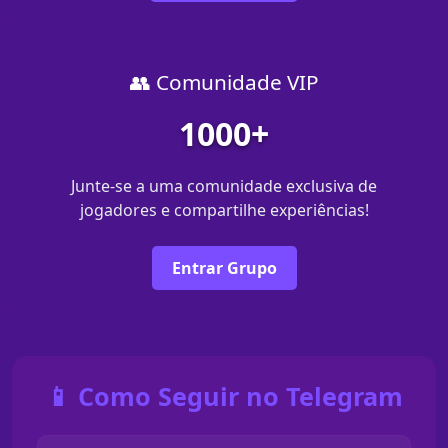
👥 Comunidade VIP
1000+
Junte-se a uma comunidade exclusiva de
jogadores e compartilhe experiências!
Entrar Grupo
📱 Como Seguir no Telegram