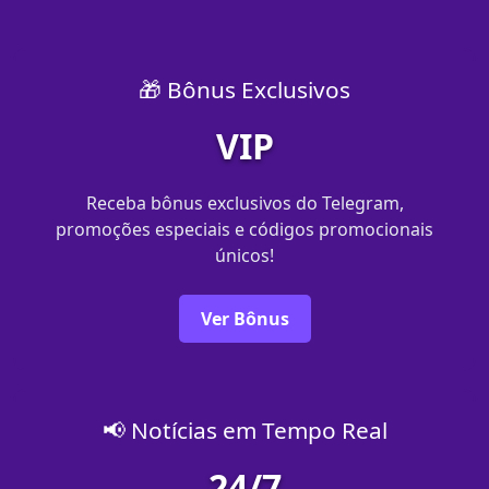
🎁 Bônus Exclusivos
VIP
Receba bônus exclusivos do Telegram,
promoções especiais e códigos promocionais
únicos!
Ver Bônus
📢 Notícias em Tempo Real
24/7