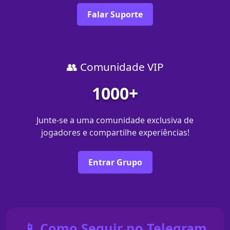
Falar Suporte
👥 Comunidade VIP
1000+
Junte-se a uma comunidade exclusiva de
jogadores e compartilhe experiências!
Entrar Grupo
📱 Como Seguir no Telegram