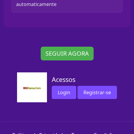
automaticamente
SEGUIR AGORA
Acessos
Login
Registrar-se