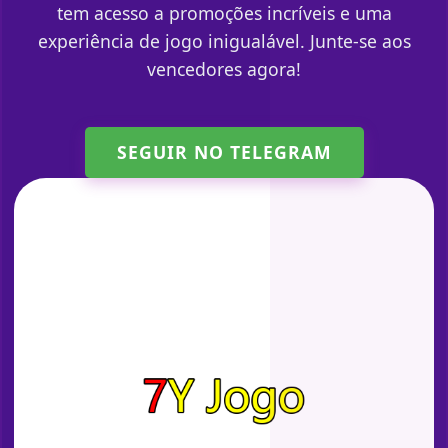
tem acesso a promoções incríveis e uma
experiência de jogo inigualável. Junte-se aos
vencedores agora!
SEGUIR NO TELEGRAM