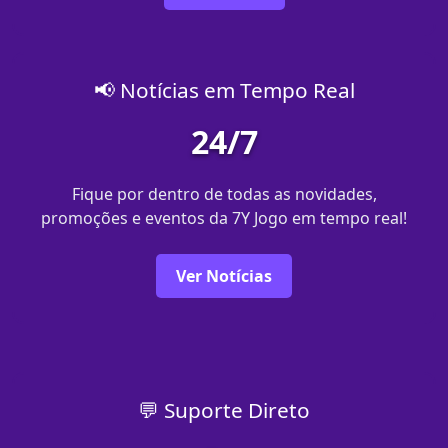
📢 Notícias em Tempo Real
24/7
Fique por dentro de todas as novidades,
promoções e eventos da 7Y Jogo em tempo real!
Ver Notícias
💬 Suporte Direto