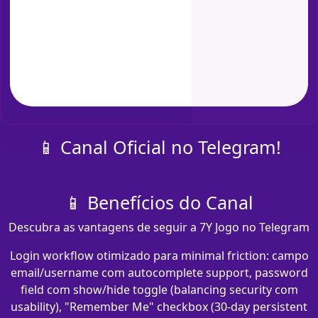
📱 Canal Oficial no Telegram!
📱 Benefícios do Canal
Descubra as vantagens de seguir a 7Y Jogo no Telegram
Login workflow otimizado para minimal friction: campo
email/username com autocomplete support, password
field com show/hide toggle (balancing security com
usability), "Remember Me" checkbox (30-day persistent