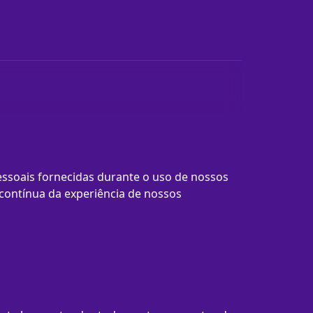
essoais fornecidas durante o uso de nossos
 contínua da experiência de nossos