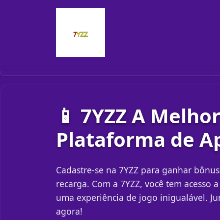
📱 7YZZ A Melho
Plataforma de A
Cadastre-se na 7YZZ para ganhar bônus
recarga. Com a 7YZZ, você tem acesso a
uma experiência de jogo inigualável. J
agora!