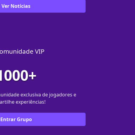
Ver Notícias
Comunidade VIP
1000+
unidade exclusiva de jogadores e
rtilhe experiências!
Entrar Grupo