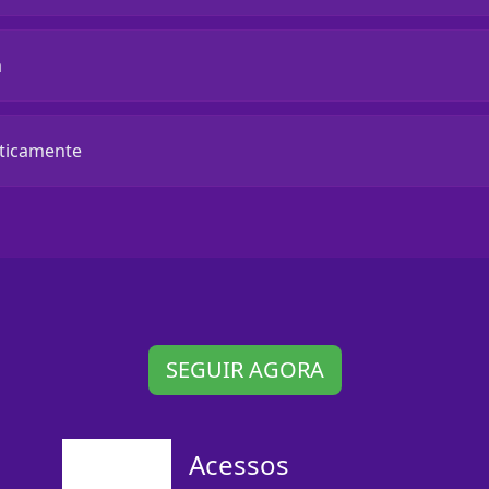
a
aticamente
SEGUIR AGORA
Acessos