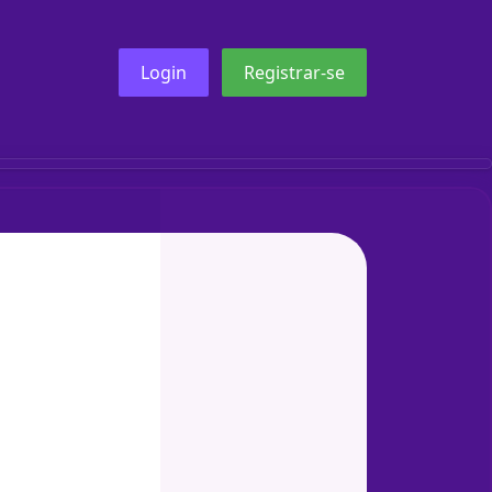
Login
Registrar-se