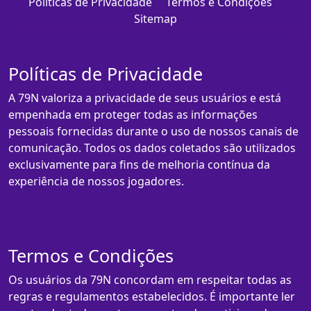
Políticas de Privacidade
Termos e Condições
Sitemap
Políticas de Privacidade
A 79N valoriza a privacidade de seus usuários e está
empenhada em proteger todas as informações
pessoais fornecidas durante o uso de nossos canais de
comunicação. Todos os dados coletados são utilizados
exclusivamente para fins de melhoria contínua da
experiência de nossos jogadores.
Termos e Condições
Os usuários da 79N concordam em respeitar todas as
regras e regulamentos estabelecidos. É importante ler