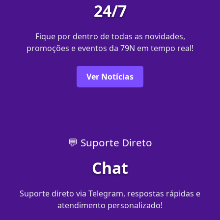
24/7
Fique por dentro de todas as novidades,
promoções e eventos da 79N em tempo real!
Ver Notícias
💬 Suporte Direto
Chat
Suporte direto via Telegram, respostas rápidas e
atendimento personalizado!