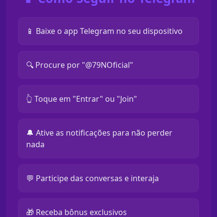
📱 Baixe o app Telegram no seu dispositivo
🔍 Procure por "@79NOficial"
👆 Toque em "Entrar" ou "Join"
🔔 Ative as notificações para não perder
nada
💬 Participe das conversas e interaja
🎁 Receba bônus exclusivos