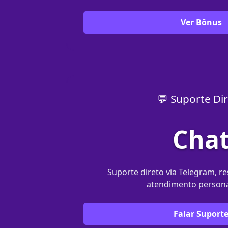
Ver Bônus
💬 Suporte Di
Cha
Suporte direto via Telegram, r
atendimento persona
Falar Suport