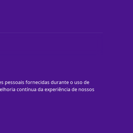
es pessoais fornecidas durante o uso de
elhoria contínua da experiência de nossos