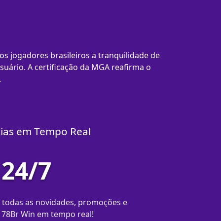
os jogadores brasileiros a tranquilidade de
uário. A certificação da MGA reafirma o
.
cias em Tempo Real
24/7
e todas as novidades, promoções e
 78Br Win em tempo real!