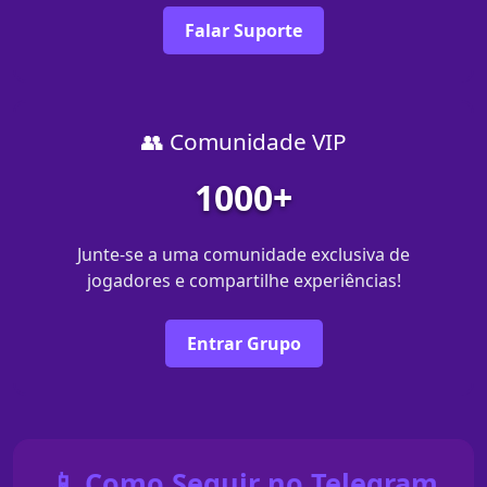
Falar Suporte
👥 Comunidade VIP
1000+
Junte-se a uma comunidade exclusiva de
jogadores e compartilhe experiências!
Entrar Grupo
📱 Como Seguir no Telegram