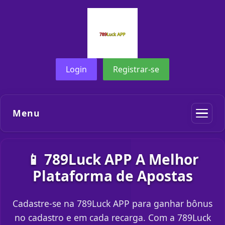
Login
Registrar-se
Menu
📱 789Luck APP A Melhor
Plataforma de Apostas
Cadastre-se na 789Luck APP para ganhar bônus
no cadastro e em cada recarga. Com a 789Luck