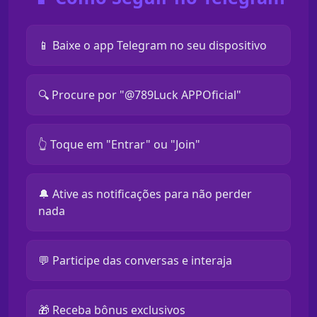
📱 Baixe o app Telegram no seu dispositivo
🔍 Procure por "@789Luck APPOficial"
👆 Toque em "Entrar" ou "Join"
🔔 Ative as notificações para não perder
nada
💬 Participe das conversas e interaja
🎁 Receba bônus exclusivos