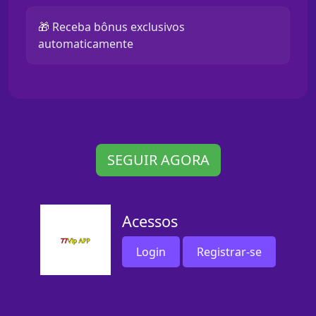
🎁 Receba bônus exclusivos
automaticamente
SEGUIR AGORA
Acessos
Login
Registrar-se