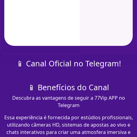
📱 Canal Oficial no Telegram!
📱 Benefícios do Canal
Descubra as vantagens de seguir a 77Vip APP no
Telegram
Essa experiência é fornecida por estúdios profissionais,
utilizando câmeras HD, sistemas de apostas ao vivo e
chats interativos para criar uma atmosfera imersiva e