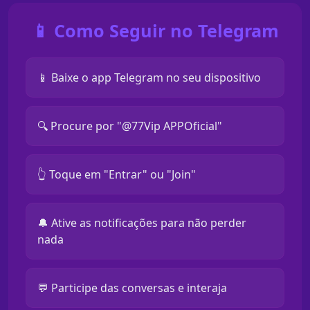
📱 Como Seguir no Telegram
📱 Baixe o app Telegram no seu dispositivo
🔍 Procure por "@77Vip APPOficial"
👆 Toque em "Entrar" ou "Join"
🔔 Ative as notificações para não perder
nada
💬 Participe das conversas e interaja