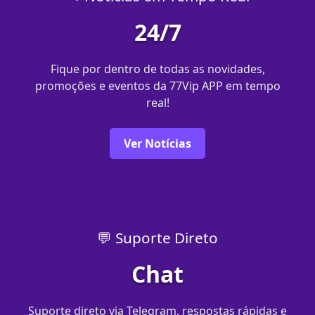
24/7
Fique por dentro de todas as novidades,
promoções e eventos da 77Vip APP em tempo
real!
Ver Notícias
💬 Suporte Direto
Chat
Suporte direto via Telegram, respostas rápidas e