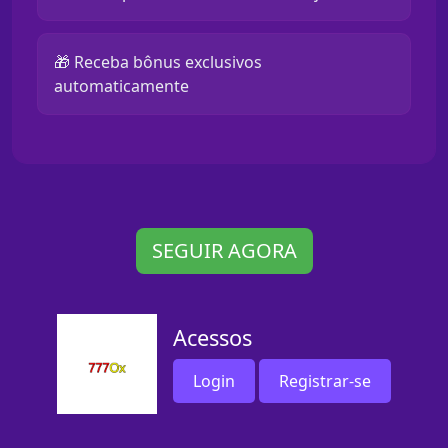
🎁 Receba bônus exclusivos
automaticamente
SEGUIR AGORA
Acessos
Login
Registrar-se