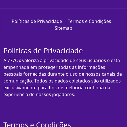
Políticas de Privacidade
Termos e Condições
Sitemap
Políticas de Privacidade
A 777Ox valoriza a privacidade de seus usuários e está
empenhada em proteger todas as informações
pessoais fornecidas durante o uso de nossos canais de
comunicação. Todos os dados coletados são utilizados
exclusivamente para fins de melhoria contínua da
experiência de nossos jogadores.
Termos e Condições