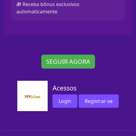
🎁 Receba bônus exclusivos
automaticamente
SEGUIR AGORA
Acessos
Login
Registrar-se