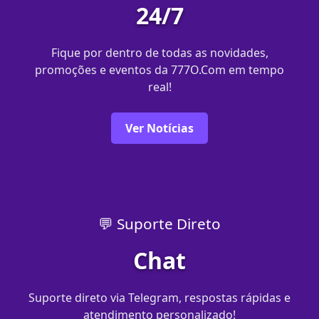
24/7
Fique por dentro de todas as novidades,
promoções e eventos da 777O.Com em tempo
real!
Ver Notícias
💬 Suporte Direto
Chat
Suporte direto via Telegram, respostas rápidas e
atendimento personalizado!