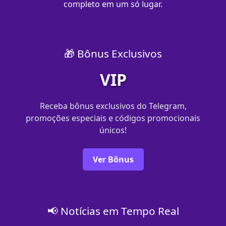
completo em um só lugar.
🎁 Bônus Exclusivos
VIP
Receba bônus exclusivos do Telegram,
promoções especiais e códigos promocionais
únicos!
Ver Bônus
📢 Notícias em Tempo Real