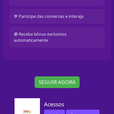
💬 Participe das conversas e interaja
🎁 Receba bônus exclusivos
automaticamente
SEGUIR AGORA
Acessos