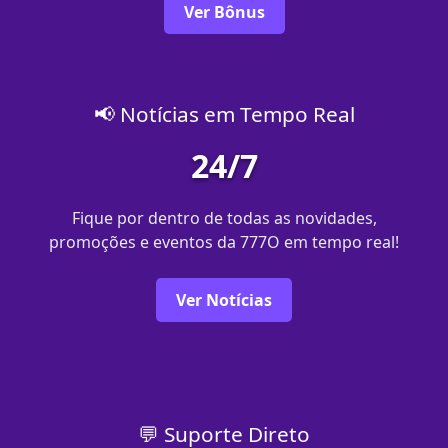
Ver Bônus
📢 Notícias em Tempo Real
24/7
Fique por dentro de todas as novidades,
promoções e eventos da 777O em tempo real!
Ver Notícias
💬 Suporte Direto