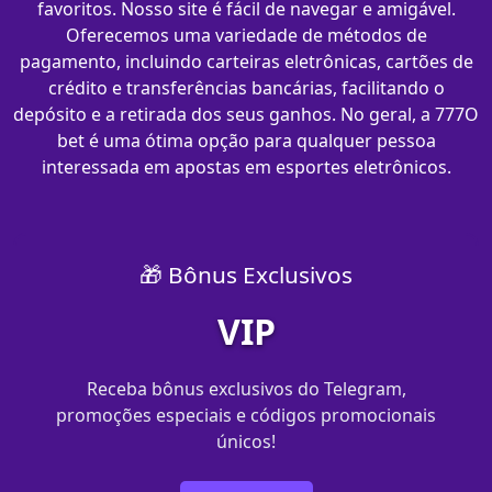
favoritos. Nosso site é fácil de navegar e amigável.
Oferecemos uma variedade de métodos de
pagamento, incluindo carteiras eletrônicas, cartões de
crédito e transferências bancárias, facilitando o
depósito e a retirada dos seus ganhos. No geral, a 777O
bet é uma ótima opção para qualquer pessoa
interessada em apostas em esportes eletrônicos.
🎁 Bônus Exclusivos
VIP
Receba bônus exclusivos do Telegram,
promoções especiais e códigos promocionais
únicos!