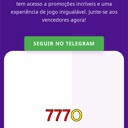
tem acesso a promoções incríveis e uma
experiência de jogo inigualável. Junte-se aos
vencedores agora!
SEGUIR NO TELEGRAM