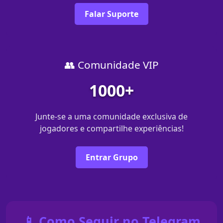
Falar Suporte
👥 Comunidade VIP
1000+
Junte-se a uma comunidade exclusiva de
jogadores e compartilhe experiências!
Entrar Grupo
📱 Como Seguir no Telegram