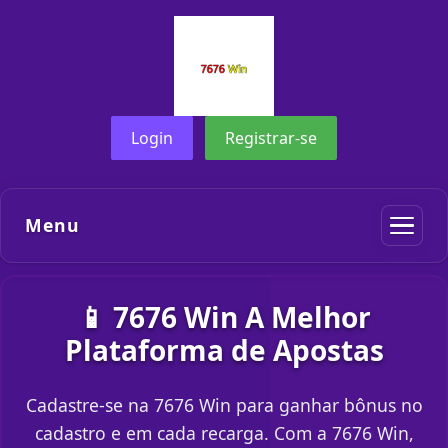
Login
Registrar-se
Menu
📱 7676 Win A Melhor
Plataforma de Apostas
Cadastre-se na 7676 Win para ganhar bônus no
cadastro e em cada recarga. Com a 7676 Win,