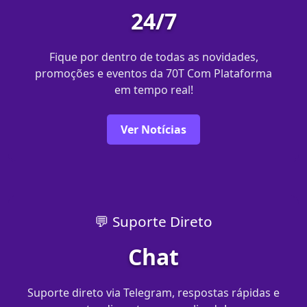
24/7
Fique por dentro de todas as novidades,
promoções e eventos da 70T Com Plataforma
em tempo real!
Ver Notícias
💬 Suporte Direto
Chat
Suporte direto via Telegram, respostas rápidas e