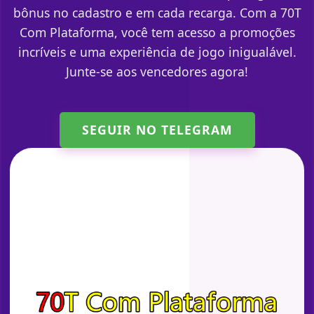
bônus no cadastro e em cada recarga. Com a 70T
Com Plataforma, você tem acesso a promoções
incríveis e uma experiência de jogo inigualável.
Junte-se aos vencedores agora!
SEGUIR NO TELEGRAM