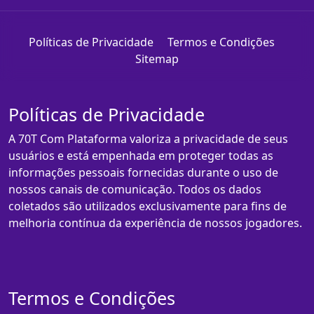
Políticas de Privacidade
Termos e Condições
Sitemap
Políticas de Privacidade
A 70T Com Plataforma valoriza a privacidade de seus
usuários e está empenhada em proteger todas as
informações pessoais fornecidas durante o uso de
nossos canais de comunicação. Todos os dados
coletados são utilizados exclusivamente para fins de
melhoria contínua da experiência de nossos jogadores.
Termos e Condições