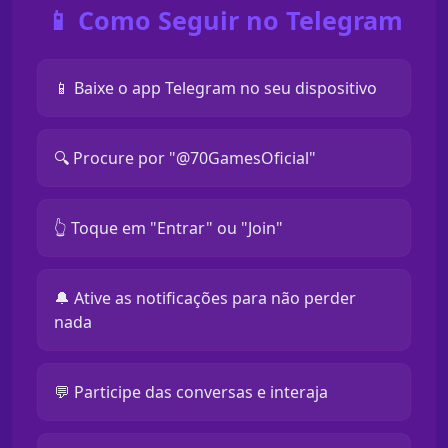
📱 Como Seguir no Telegram
📱 Baixe o app Telegram no seu dispositivo
🔍 Procure por "@70GamesOficial"
👆 Toque em "Entrar" ou "Join"
🔔 Ative as notificações para não perder
nada
💬 Participe das conversas e interaja