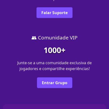
Falar Suporte
👥 Comunidade VIP
1000+
Junte-se a uma comunidade exclusiva de
jogadores e compartilhe experiências!
Entrar Grupo