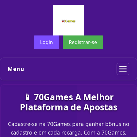
Login
Registrar-se
Menu
📱 70Games A Melhor
Plataforma de Apostas
Cadastre-se na 70Games para ganhar bônus no
cadastro e em cada recarga. Com a 70Games,