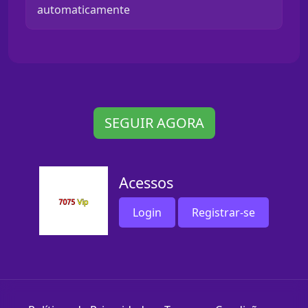
automaticamente
SEGUIR AGORA
Acessos
Login
Registrar-se