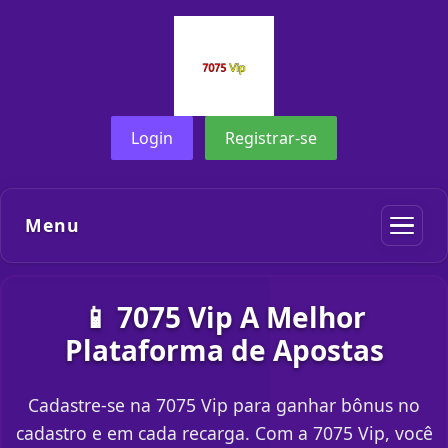
Login
Registrar-se
Menu
📱 7075 Vip A Melhor
Plataforma de Apostas
Cadastre-se na 7075 Vip para ganhar bônus no
cadastro e em cada recarga. Com a 7075 Vip, você