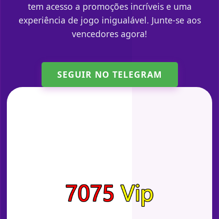
tem acesso a promoções incríveis e uma
experiência de jogo inigualável. Junte-se aos
vencedores agora!
SEGUIR NO TELEGRAM