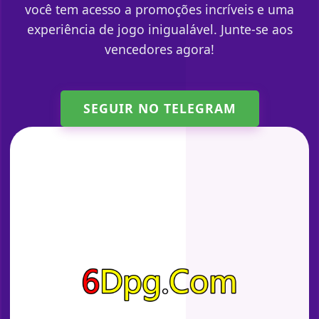
você tem acesso a promoções incríveis e uma
experiência de jogo inigualável. Junte-se aos
vencedores agora!
SEGUIR NO TELEGRAM