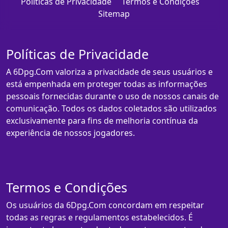
Políticas de Privacidade
Termos e Condições
Sitemap
Políticas de Privacidade
A 6Dpg.Com valoriza a privacidade de seus usuários e
está empenhada em proteger todas as informações
pessoais fornecidas durante o uso de nossos canais de
comunicação. Todos os dados coletados são utilizados
exclusivamente para fins de melhoria contínua da
experiência de nossos jogadores.
Termos e Condições
Os usuários da 6Dpg.Com concordam em respeitar
todas as regras e regulamentos estabelecidos. É