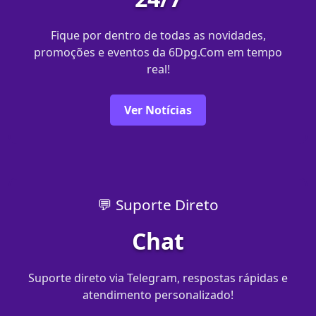
Fique por dentro de todas as novidades,
promoções e eventos da 6Dpg.Com em tempo
real!
Ver Notícias
💬 Suporte Direto
Chat
Suporte direto via Telegram, respostas rápidas e
atendimento personalizado!