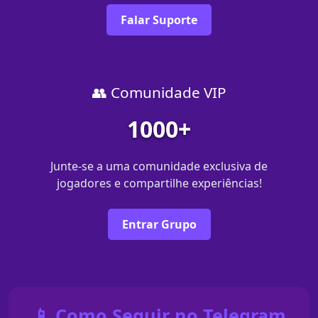
Falar Suporte
👥 Comunidade VIP
1000+
Junte-se a uma comunidade exclusiva de
jogadores e compartilhe experiências!
Entrar Grupo
📱 Como Seguir no Telegram