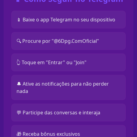
📱 Baixe o app Telegram no seu dispositivo
🔍 Procure por "@6Dpg.ComOficial"
👆 Toque em "Entrar" ou "Join"
🔔 Ative as notificações para não perder
nada
💬 Participe das conversas e interaja
🎁 Receba bônus exclusivos