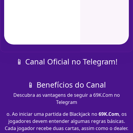
📱 Canal Oficial no Telegram!
📱 Benefícios do Canal
Descubra as vantagens de seguir a 69K.Com no
Telegram
o. Ao iniciar uma partida de Blackjack no
69K.Com
, os
jogadores devem entender algumas regras básicas.
Cada jogador recebe duas cartas, assim como o dealer.