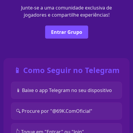
Junte-se a uma comunidade exclusiva de
jogadores e compartilhe experiências!
Entrar Grupo
📱 Como Seguir no Telegram
📱 Baixe o app Telegram no seu dispositivo
🔍 Procure por "@69K.ComOficial"
👆 Toque em "Entrar" ou "Join"