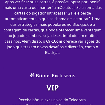
Após verificar suas cartas, é possível optar por 'pedir'
mais uma carta ou 'manter' a mão atual. Se a soma das
cartas do jogador ultrapassar 21, ele perde
automaticamente, o que se chama de 'estourar'. Uma
das estratégias mais populares no Blackjack é a
contagem de cartas, que pode oferecer uma vantagem
ao jogador, embora seja desestimulado em muitos
cassinos. Além disso, o
69K.Com
oferece variações do
jogo que trazem novos desafios e diversão, como o
Blackjac.
🎁 Bônus Exclusivos
VIP
Receba bônus exclusivos do Telegram,