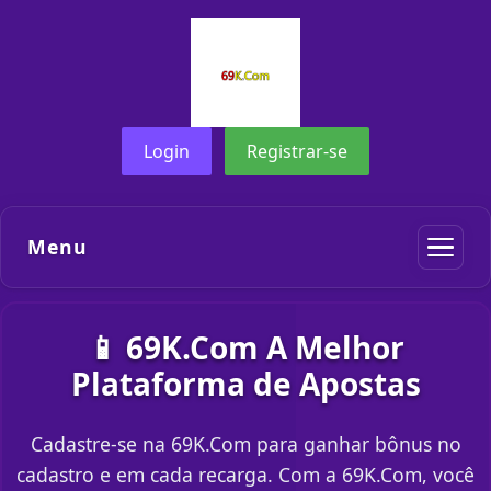
Login
Registrar-se
Menu
📱 69K.Com A Melhor
Plataforma de Apostas
Cadastre-se na 69K.Com para ganhar bônus no
cadastro e em cada recarga. Com a 69K.Com, você