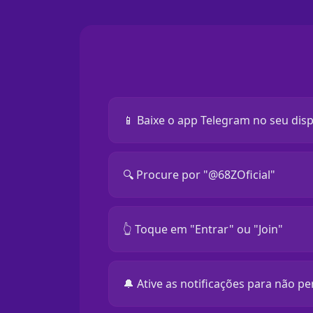
📱 Baixe o app Telegram no seu disp
🔍 Procure por "@68ZOficial"
👆 Toque em "Entrar" ou "Join"
🔔 Ative as notificações para não p