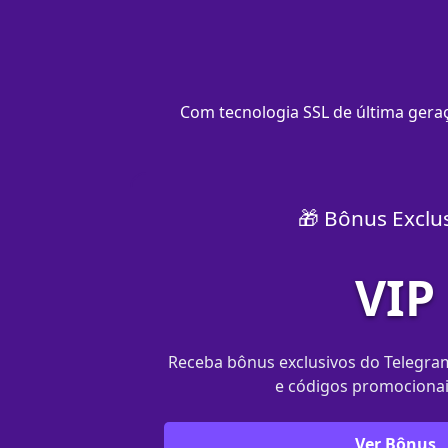
Com tecnologia SSL de última geraçã
🎁 Bônus Exclu
VIP
Receba bônus exclusivos do Telegra
e códigos promocionai
Ver Bônus