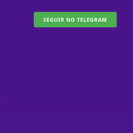
SEGUIR NO TELEGRAM