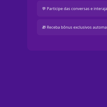
💬 Participe das conversas e interaj
🎁 Receba bônus exclusivos autom