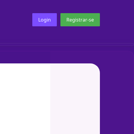
Login
Registrar-se