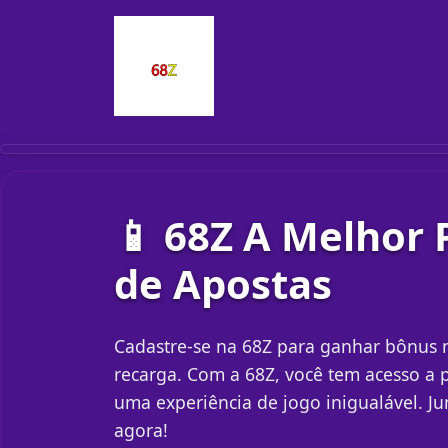
📱 68Z A Melhor
de Apostas
Cadastre-se na 68Z para ganhar bônus 
recarga. Com a 68Z, você tem acesso a 
uma experiência de jogo inigualável. J
agora!