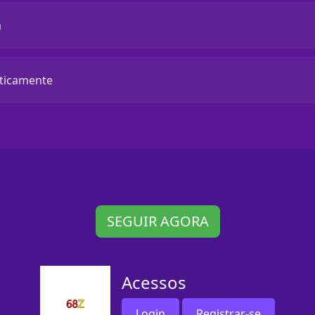
a
aticamente
SEGUIR AGORA
Acessos
Login
Registrar-se