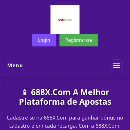
Login
Registrar-se
Menu
📱 688X.Com A Melhor
Plataforma de Apostas
Cadastre-se na 688X.Com para ganhar bônus no
cadastro e em cada recarga. Com a 688X.Com,