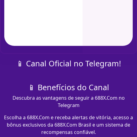
📱 Canal Oficial no Telegram!
📱 Benefícios do Canal
Descubra as vantagens de seguir a 688X.Com no
Telegram
Escolha a 688X.Com e receba alertas de vitória, acesso a
bônus exclusivos da 688X.Com Brasil e um sistema de
recompensas confiável.