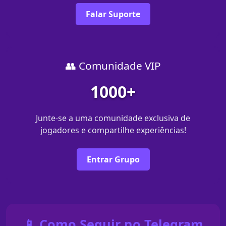
Falar Suporte
👥 Comunidade VIP
1000+
Junte-se a uma comunidade exclusiva de
jogadores e compartilhe experiências!
Entrar Grupo
📱 Como Seguir no Telegram