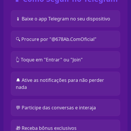
📱 Baixe o app Telegram no seu dispositivo
🔍 Procure por "@678Ab.ComOficial"
👆 Toque em "Entrar" ou "Join"
🔔 Ative as notificações para não perder
nada
💬 Participe das conversas e interaja
🎁 Receba bônus exclusivos