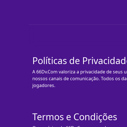
Políticas de Privacida
A 66Dv.Com valoriza a privacidade de seus
nossos canais de comunicação. Todos os dad
jogadores.
Termos e Condições