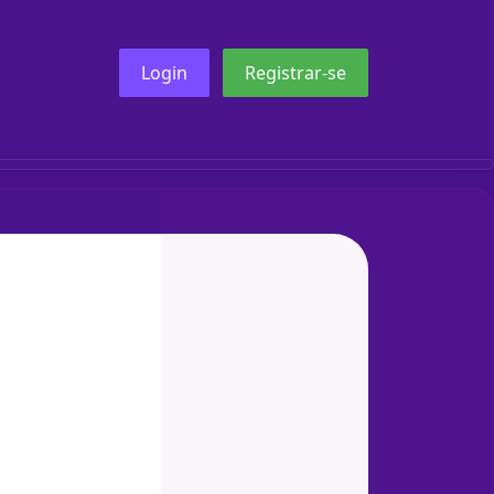
Login
Registrar-se