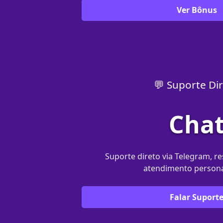
Ver Bônus
💬 Suporte Di
Cha
Suporte direto via Telegram, r
atendimento persona
Falar Suport