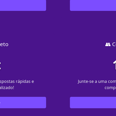
reto
👥 
t
espostas rápidas e
Junte-se a uma com
lizado!
compa
e