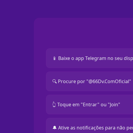
📱 Baixe o app Telegram no seu disp
🔍 Procure por "@66Dv.ComOficial"
👆 Toque em "Entrar" ou "Join"
🔔 Ative as notificações para não p