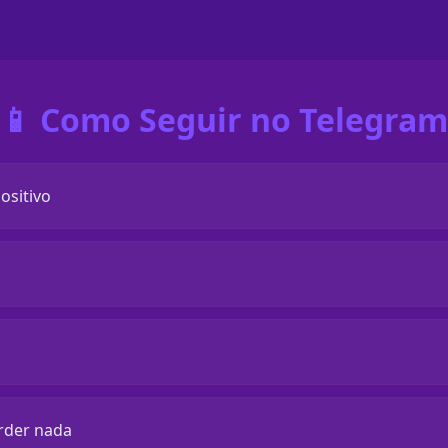
📱 Como Seguir no Telegram
ositivo
erder nada