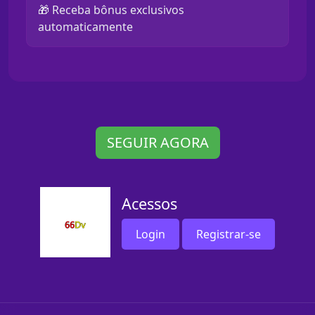
🎁 Receba bônus exclusivos
automaticamente
SEGUIR AGORA
Acessos
Login
Registrar-se