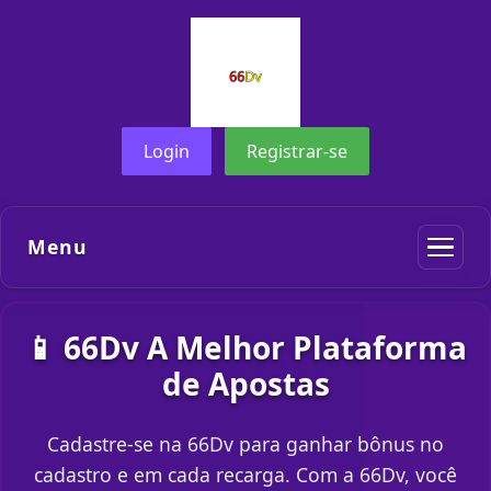
Login
Registrar-se
Menu
📱 66Dv A Melhor Plataforma
de Apostas
Cadastre-se na 66Dv para ganhar bônus no
cadastro e em cada recarga. Com a 66Dv, você