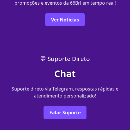
promoções e eventos da 66Brl em tempo real!
Ver Notícias
💬 Suporte Direto
Chat
Suporte direto via Telegram, respostas rápidas e
atendimento personalizado!
Falar Suporte