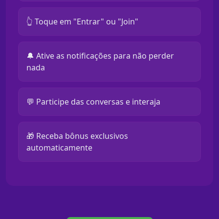
👆 Toque em "Entrar" ou "Join"
🔔 Ative as notificações para não perder
nada
💬 Participe das conversas e interaja
🎁 Receba bônus exclusivos
automaticamente