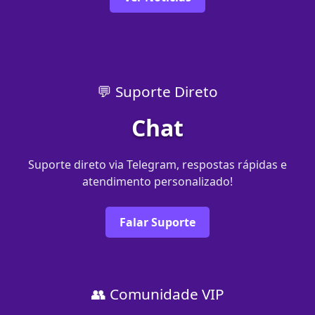
💬 Suporte Direto
Chat
Suporte direto via Telegram, respostas rápidas e
atendimento personalizado!
Falar Suporte
👥 Comunidade VIP