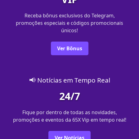
Receba bônus exclusivos do Telegram,
promoções especiais e códigos promocionais
únicos!
Ver Bônus
📢 Notícias em Tempo Real
24/7
Fique por dentro de todas as novidades,
promoções e eventos da 65X Vip em tempo real!
Ver Notícias