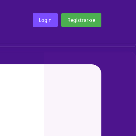
Login
Registrar-se