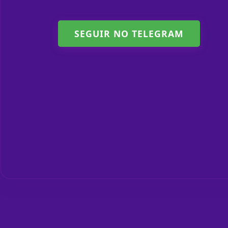
SEGUIR NO TELEGRAM