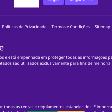
Políticas de Privacidade
Termos e Condições
Sitemap
de
rios e está empenhada em proteger todas as informações p
tados são utilizados exclusivamente para fins de melhoria
 todas as regras e regulamentos estabelecidos. É importa