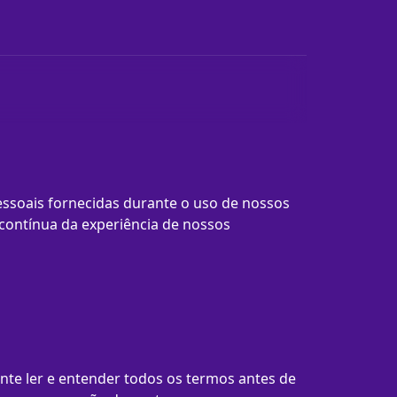
essoais fornecidas durante o uso de nossos
 contínua da experiência de nossos
nte ler e entender todos os termos antes de