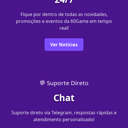
Fique por dentro de todas as novidades,
promoções e eventos da 60Game em tempo
real!
Ver Notícias
💬 Suporte Direto
Chat
Suporte direto via Telegram, respostas rápidas e
atendimento personalizado!