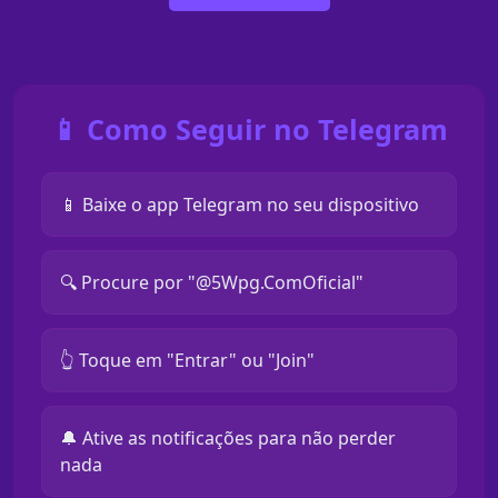
📱 Como Seguir no Telegram
📱 Baixe o app Telegram no seu dispositivo
🔍 Procure por "@5Wpg.ComOficial"
👆 Toque em "Entrar" ou "Join"
🔔 Ative as notificações para não perder
nada