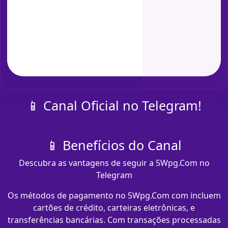
📱 Canal Oficial no Telegram!
📱 Benefícios do Canal
Descubra as vantagens de seguir a 5Wpg.Com no
Telegram
Os métodos de pagamento no 5Wpg.Com com​ incluem
cartões de crédito, carteiras eletrônicas, e
transferências bancárias. Com transações processadas