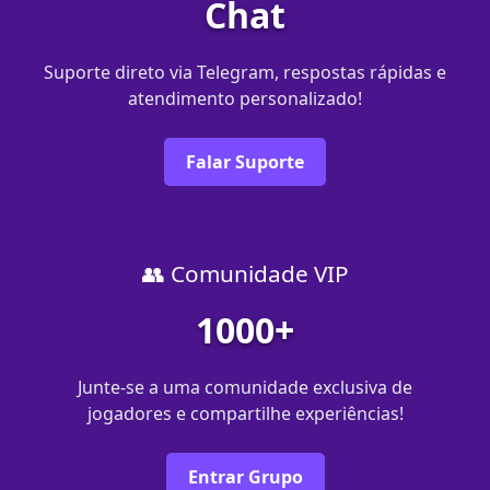
Chat
Suporte direto via Telegram, respostas rápidas e
atendimento personalizado!
Falar Suporte
👥 Comunidade VIP
1000+
Junte-se a uma comunidade exclusiva de
jogadores e compartilhe experiências!
Entrar Grupo