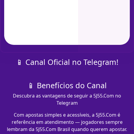
📱 Canal Oficial no Telegram!
📱 Benefícios do Canal
Descubra as vantagens de seguir a 5J55.Com no
Telegram
Com apostas simples e acessíveis, a 5J55.Com é
referência em atendimento — jogadores sempre
lembram da 5J55.Com Brasil quando querem apostar.