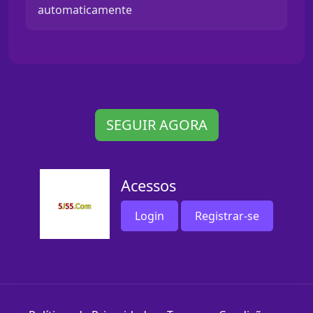
automaticamente
SEGUIR AGORA
Acessos
Login
Registrar-se