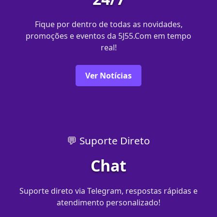
Fique por dentro de todas as novidades,
promoções e eventos da 5J55.Com em tempo
real!
Ver Notícias
💬 Suporte Direto
Chat
Suporte direto via Telegram, respostas rápidas e
atendimento personalizado!