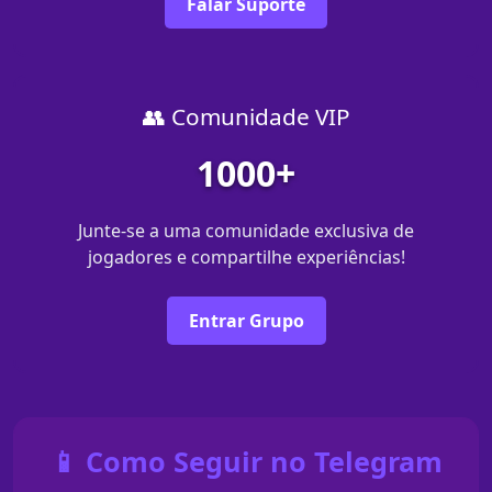
Falar Suporte
👥 Comunidade VIP
1000+
Junte-se a uma comunidade exclusiva de
jogadores e compartilhe experiências!
Entrar Grupo
📱 Como Seguir no Telegram