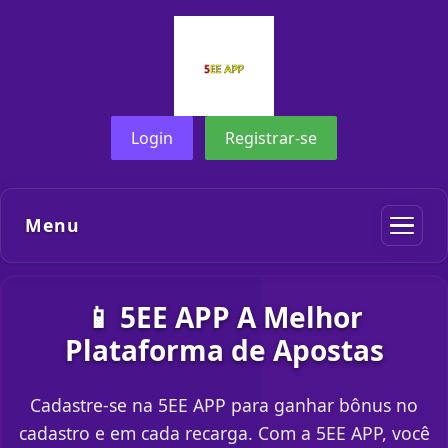
Login
Registrar-se
Menu
📱 5EE APP A Melhor
Plataforma de Apostas
Cadastre-se na 5EE APP para ganhar bônus no
cadastro e em cada recarga. Com a 5EE APP, você