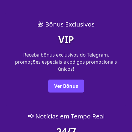
🎁 Bônus Exclusivos
VIP
Receba bônus exclusivos do Telegram,
promoções especiais e códigos promocionais
únicos!
Ver Bônus
📢 Notícias em Tempo Real
24/7