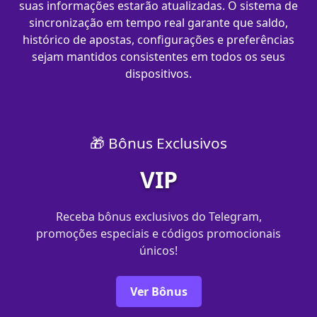
suas informações estarão atualizadas. O sistema de
sincronização em tempo real garante que saldo,
histórico de apostas, configurações e preferências
sejam mantidos consistentes em todos os seus
dispositivos.
🎁 Bônus Exclusivos
VIP
Receba bônus exclusivos do Telegram,
promoções especiais e códigos promocionais
únicos!
Ver Bônus