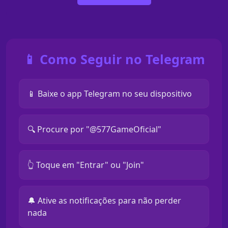
📱 Como Seguir no Telegram
📱 Baixe o app Telegram no seu dispositivo
🔍 Procure por "@577GameOficial"
👆 Toque em "Entrar" ou "Join"
🔔 Ative as notificações para não perder
nada