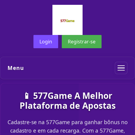
Login
Registrar-se
Menu
📱 577Game A Melhor
Plataforma de Apostas
Cadastre-se na 577Game para ganhar bônus no
cadastro e em cada recarga. Com a 577Game,