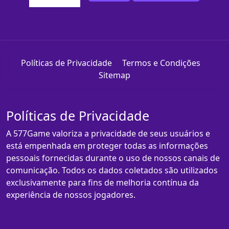
Políticas de Privacidade
Termos e Condições
Sitemap
Políticas de Privacidade
A 577Game valoriza a privacidade de seus usuários e
está empenhada em proteger todas as informações
pessoais fornecidas durante o uso de nossos canais de
comunicação. Todos os dados coletados são utilizados
exclusivamente para fins de melhoria contínua da
experiência de nossos jogadores.