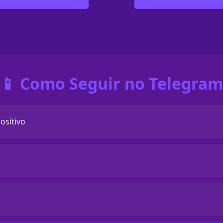
📱 Como Seguir no Telegram
ositivo