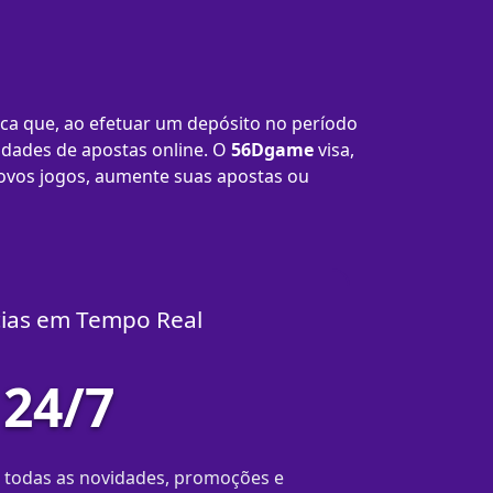
fica que, ao efetuar um depósito no período
idades de apostas online. O
56Dgame
visa,
novos jogos, aumente suas apostas ou
cias em Tempo Real
24/7
e todas as novidades, promoções e