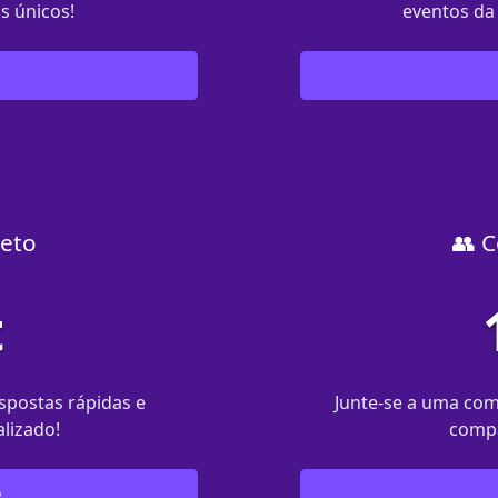
s únicos!
eventos da
reto
👥 
t
espostas rápidas e
Junte-se a uma com
lizado!
compa
e