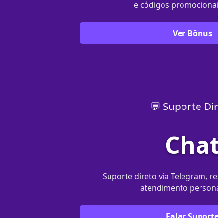
e códigos promocionai
Ver Bônus
💬 Suporte Di
Cha
Suporte direto via Telegram, r
atendimento persona
Falar Suport