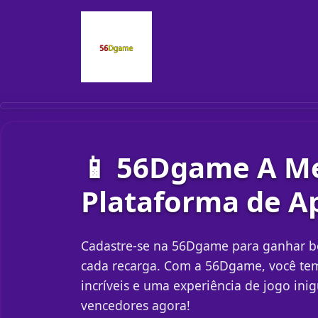
📱 56Dgame A M
Plataforma de A
Cadastre-se na 56Dgame para ganhar b
cada recarga. Com a 56Dgame, você te
incríveis e uma experiência de jogo inig
vencedores agora!