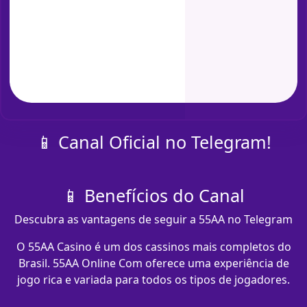
📱 Canal Oficial no Telegram!
📱 Benefícios do Canal
Descubra as vantagens de seguir a 55AA no Telegram
O 55AA Casino é um dos cassinos mais completos do
Brasil. 55AA Online Com oferece uma experiência de
jogo rica e variada para todos os tipos de jogadores.