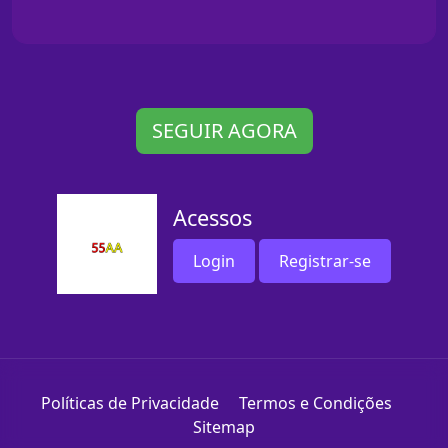
SEGUIR AGORA
Acessos
Login
Registrar-se
Políticas de Privacidade
Termos e Condições
Sitemap