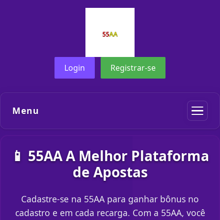
Login
Registrar-se
Menu
📱 55AA A Melhor Plataforma
de Apostas
Cadastre-se na 55AA para ganhar bônus no
cadastro e em cada recarga. Com a 55AA, você