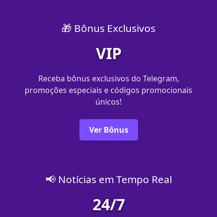
🎁 Bônus Exclusivos
VIP
Receba bônus exclusivos do Telegram,
promoções especiais e códigos promocionais
únicos!
Ver Bônus
📢 Notícias em Tempo Real
24/7