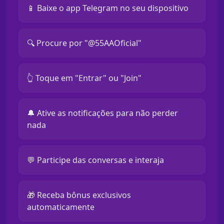
📱 Baixe o app Telegram no seu dispositivo
🔍 Procure por "@55AAOficial"
👆 Toque em "Entrar" ou "Join"
🔔 Ative as notificações para não perder
nada
💬 Participe das conversas e interaja
🎁 Receba bônus exclusivos
automaticamente