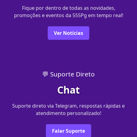
Fique por dentro de todas as novidades,
promoções e eventos da 555Pg em tempo real!
Ver Notícias
💬 Suporte Direto
Chat
Suporte direto via Telegram, respostas rápidas e
atendimento personalizado!
Falar Suporte