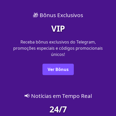
🎁 Bônus Exclusivos
VIP
Receba bônus exclusivos do Telegram,
promoções especiais e códigos promocionais
únicos!
Ver Bônus
📢 Notícias em Tempo Real
24/7