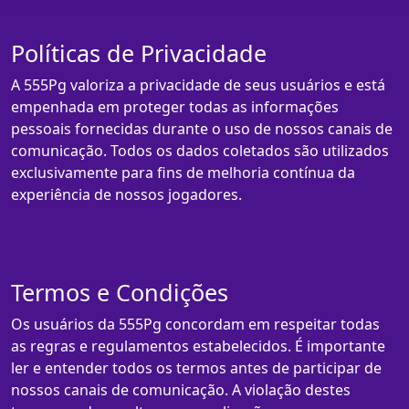
Políticas de Privacidade
A 555Pg valoriza a privacidade de seus usuários e está
empenhada em proteger todas as informações
pessoais fornecidas durante o uso de nossos canais de
comunicação. Todos os dados coletados são utilizados
exclusivamente para fins de melhoria contínua da
experiência de nossos jogadores.
Termos e Condições
Os usuários da 555Pg concordam em respeitar todas
as regras e regulamentos estabelecidos. É importante
ler e entender todos os termos antes de participar de
nossos canais de comunicação. A violação destes