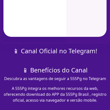
📱 Canal Oficial no Telegram!
📱 Benefícios do Canal
Descubra as vantagens de seguir a 555Pg no Telegram
A 555Pg integra os melhores recursos da web,
oferecendo download do APP da 555Pg Brasil , registro
oficial, acesso via navegador e versão mobile.