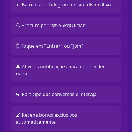
📱 Baixe o app Telegram no seu dispositivo
🔍 Procure por "@555PgOficial"
👆 Toque em "Entrar" ou "Join"
🔔 Ative as notificações para não perder
nada
💬 Participe das conversas e interaja
🎁 Receba bônus exclusivos
automaticamente