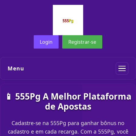
Login
Registrar-se
Menu
📱 555Pg A Melhor Plataforma
de Apostas
Cadastre-se na 555Pg para ganhar bônus no
cadastro e em cada recarga. Com a 555Pg, você