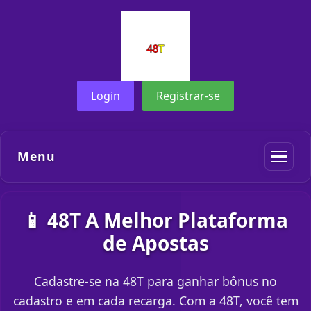
Login
Registrar-se
Menu
📱 48T A Melhor Plataforma
de Apostas
Cadastre-se na 48T para ganhar bônus no
cadastro e em cada recarga. Com a 48T, você tem