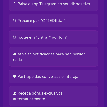
📱 Baixe o app Telegram no seu dispositivo
🔍 Procure por "@46EOficial"
👆 Toque em "Entrar" ou "Join"
🔔 Ative as notificações para não perder
nada
💬 Participe das conversas e interaja
🎁 Receba bônus exclusivos
automaticamente