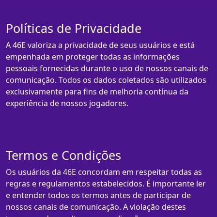
Políticas de Privacidade
A 46E valoriza a privacidade de seus usuários e está
empenhada em proteger todas as informações
pessoais fornecidas durante o uso de nossos canais de
comunicação. Todos os dados coletados são utilizados
exclusivamente para fins de melhoria contínua da
experiência de nossos jogadores.
Termos e Condições
Os usuários da 46E concordam em respeitar todas as
regras e regulamentos estabelecidos. É importante ler
e entender todos os termos antes de participar de
nossos canais de comunicação. A violação destes