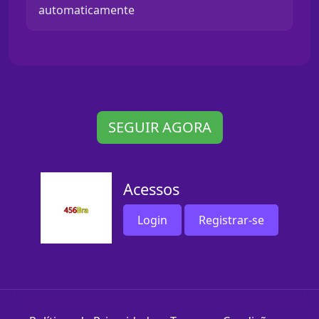
automaticamente
SEGUIR AGORA
Acessos
Login
Registrar-se