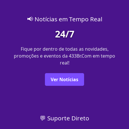
📢 Notícias em Tempo Real
24/7
Fique por dentro de todas as novidades,
promoções e eventos da 433Br.Com em tempo
real!
Ver Notícias
💬 Suporte Direto