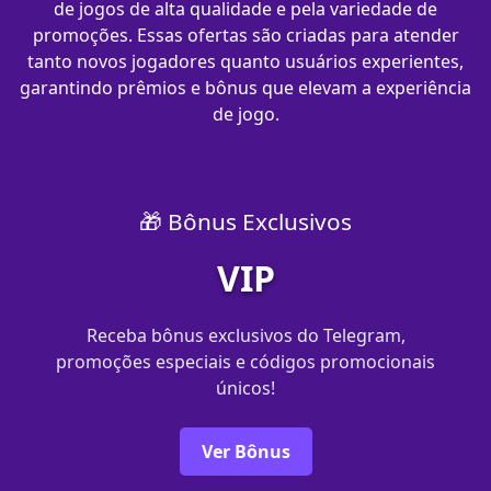
de jogos de alta qualidade e pela variedade de
promoções. Essas ofertas são criadas para atender
tanto novos jogadores quanto usuários experientes,
garantindo prêmios e bônus que elevam a experiência
de jogo.
🎁 Bônus Exclusivos
VIP
Receba bônus exclusivos do Telegram,
promoções especiais e códigos promocionais
únicos!
Ver Bônus