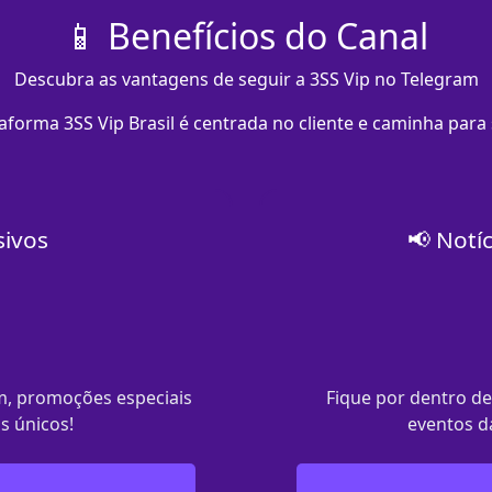
📱 Benefícios do Canal
Descubra as vantagens de seguir a 3SS Vip no Telegram
taforma 3SS Vip Brasil é centrada no cliente e caminha para
sivos
📢 Notí
m, promoções especiais
Fique por dentro d
s únicos!
eventos d