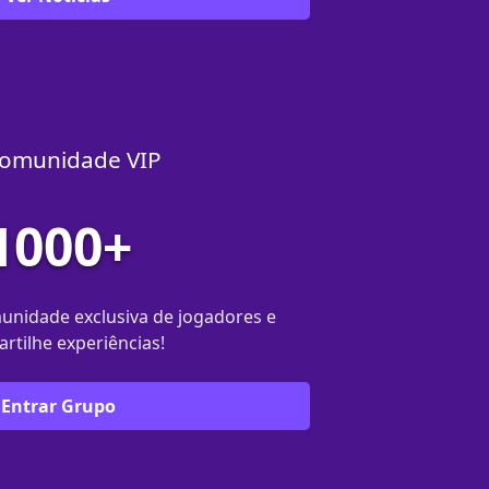
Comunidade VIP
1000+
unidade exclusiva de jogadores e
rtilhe experiências!
Entrar Grupo