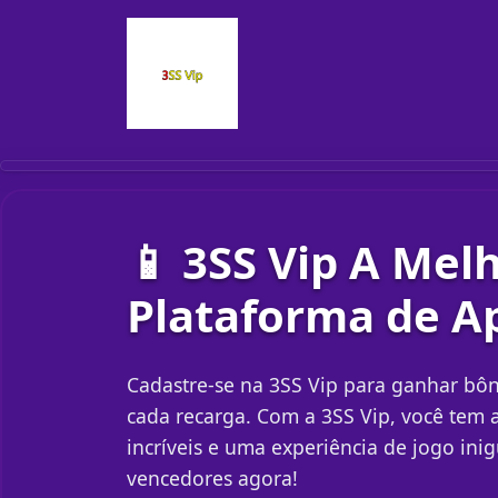
📱 3SS Vip A Mel
Plataforma de A
Cadastre-se na 3SS Vip para ganhar bô
cada recarga. Com a 3SS Vip, você tem
incríveis e uma experiência de jogo inig
vencedores agora!