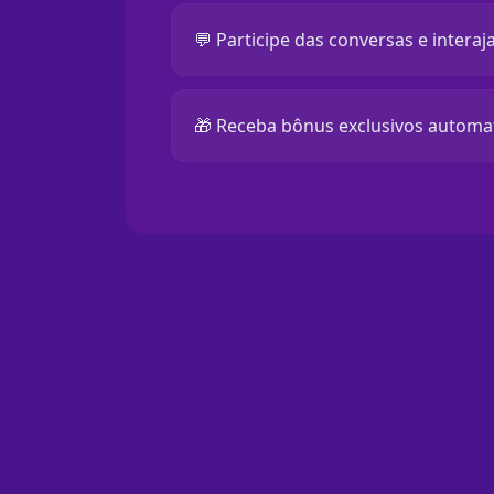
💬 Participe das conversas e interaj
🎁 Receba bônus exclusivos autom