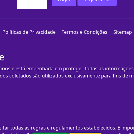
Políticas de Privacidade
Termos e Condições
Sitemap
de
suários e está empenhada em proteger todas as informações
os coletados são utilizados exclusivamente para fins de m
tar todas as regras e regulamentos estabelecidos. É impor