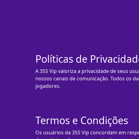
Políticas de Privacida
A 3SS Vip valoriza a privacidade de seus u
nossos canais de comunicação. Todos os dad
jogadores.
Termos e Condições
Os usuários da 3SS Vip concordam em respei