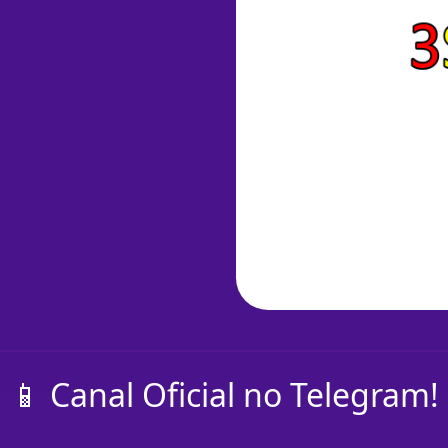
📱 Canal Oficial no Telegram!