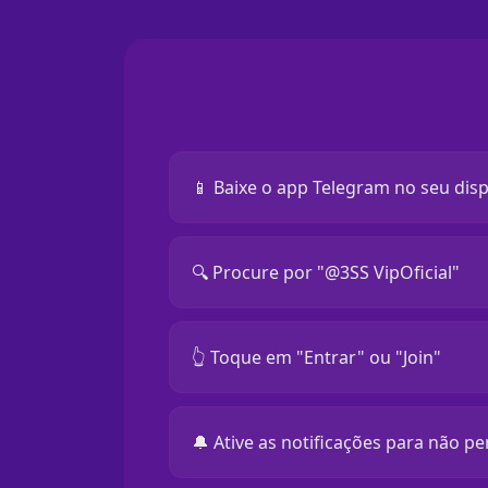
📱 Baixe o app Telegram no seu disp
🔍 Procure por "@3SS VipOficial"
👆 Toque em "Entrar" ou "Join"
🔔 Ative as notificações para não p