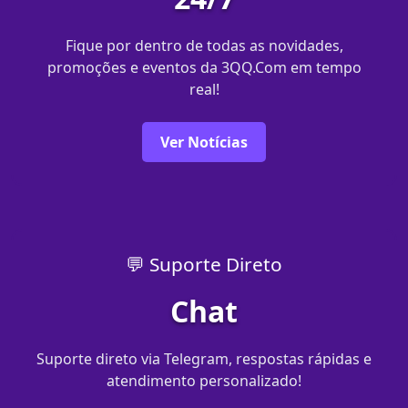
Fique por dentro de todas as novidades,
promoções e eventos da 3QQ.Com em tempo
real!
Ver Notícias
💬 Suporte Direto
Chat
Suporte direto via Telegram, respostas rápidas e
atendimento personalizado!