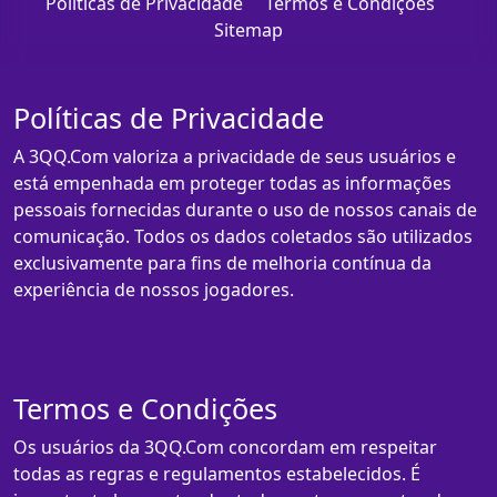
Políticas de Privacidade
Termos e Condições
Sitemap
Políticas de Privacidade
A 3QQ.Com valoriza a privacidade de seus usuários e
está empenhada em proteger todas as informações
pessoais fornecidas durante o uso de nossos canais de
comunicação. Todos os dados coletados são utilizados
exclusivamente para fins de melhoria contínua da
experiência de nossos jogadores.
Termos e Condições
Os usuários da 3QQ.Com concordam em respeitar
todas as regras e regulamentos estabelecidos. É