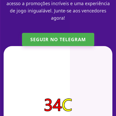
acesso a promoções incríveis e uma experiência
de jogo inigualável. Junte-se aos vencedores
agora!
SEGUIR NO TELEGRAM