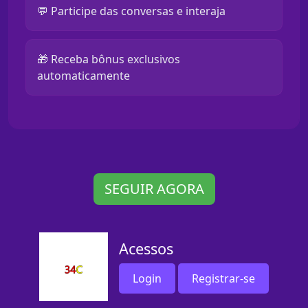
💬 Participe das conversas e interaja
🎁 Receba bônus exclusivos
automaticamente
SEGUIR AGORA
Acessos
Login
Registrar-se