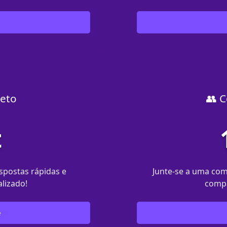
reto
👥 
t
espostas rápidas e
Junte-se a uma com
lizado!
compa
e