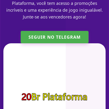
Plataforma, você tem acesso a promoções
incríveis e uma experiência de jogo inigualável.
Junte-se aos vencedores agora!
SEGUIR NO TELEGRAM