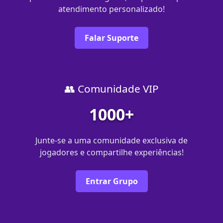
atendimento personalizado!
Falar Suporte
👥 Comunidade VIP
1000+
Junte-se a uma comunidade exclusiva de
jogadores e compartilhe experiências!
Entrar Grupo