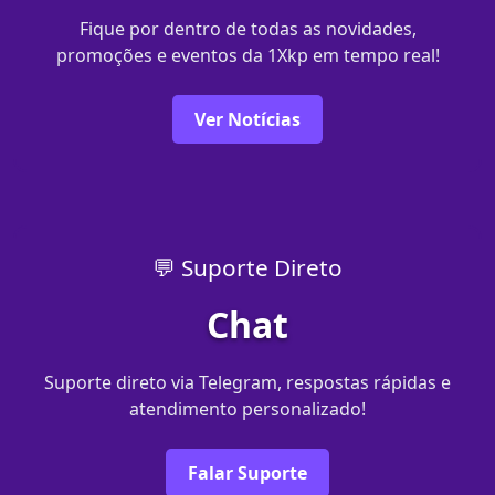
Fique por dentro de todas as novidades,
promoções e eventos da 1Xkp em tempo real!
Ver Notícias
💬 Suporte Direto
Chat
Suporte direto via Telegram, respostas rápidas e
atendimento personalizado!
Falar Suporte