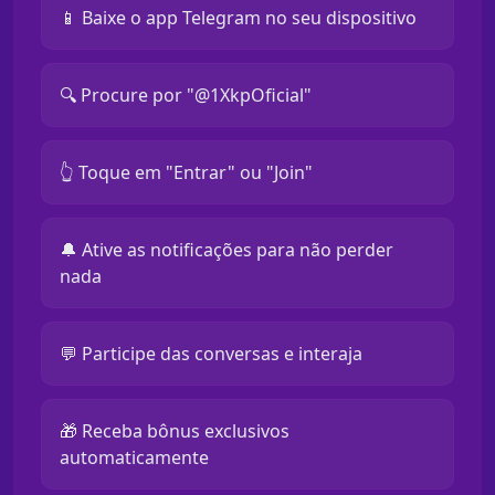
📱 Baixe o app Telegram no seu dispositivo
🔍 Procure por "@1XkpOficial"
👆 Toque em "Entrar" ou "Join"
🔔 Ative as notificações para não perder
nada
💬 Participe das conversas e interaja
🎁 Receba bônus exclusivos
automaticamente