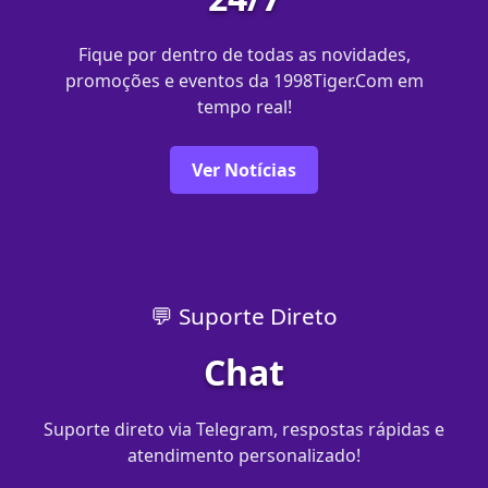
Fique por dentro de todas as novidades,
promoções e eventos da 1998Tiger.Com em
tempo real!
Ver Notícias
💬 Suporte Direto
Chat
Suporte direto via Telegram, respostas rápidas e
atendimento personalizado!