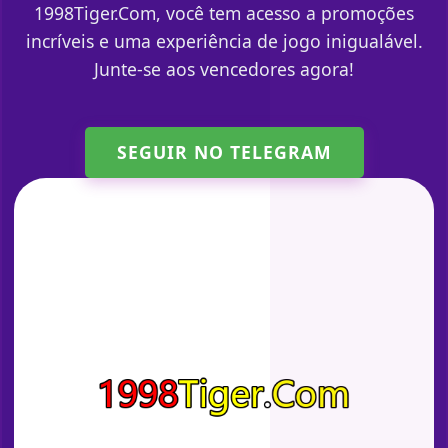
1998Tiger.Com, você tem acesso a promoções
incríveis e uma experiência de jogo inigualável.
Junte-se aos vencedores agora!
SEGUIR NO TELEGRAM