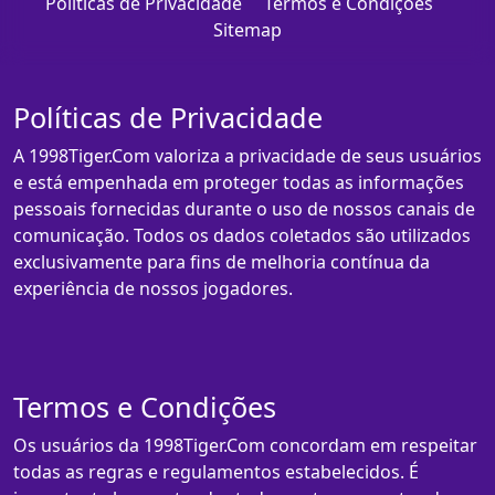
Políticas de Privacidade
Termos e Condições
Sitemap
Políticas de Privacidade
A 1998Tiger.Com valoriza a privacidade de seus usuários
e está empenhada em proteger todas as informações
pessoais fornecidas durante o uso de nossos canais de
comunicação. Todos os dados coletados são utilizados
exclusivamente para fins de melhoria contínua da
experiência de nossos jogadores.
Termos e Condições
Os usuários da 1998Tiger.Com concordam em respeitar
todas as regras e regulamentos estabelecidos. É