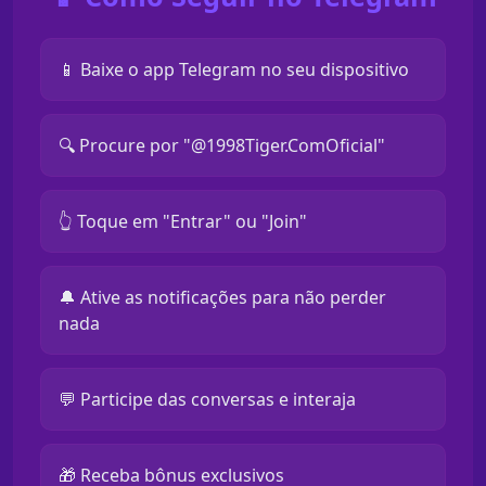
📱 Baixe o app Telegram no seu dispositivo
🔍 Procure por "@1998Tiger.ComOficial"
👆 Toque em "Entrar" ou "Join"
🔔 Ative as notificações para não perder
nada
💬 Participe das conversas e interaja
🎁 Receba bônus exclusivos