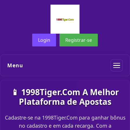
Login
Registrar-se
Menu
📱 1998Tiger.Com A Melhor
Plataforma de Apostas
Cadastre-se na 1998Tiger.Com para ganhar bônus
no cadastro e em cada recarga. Com a