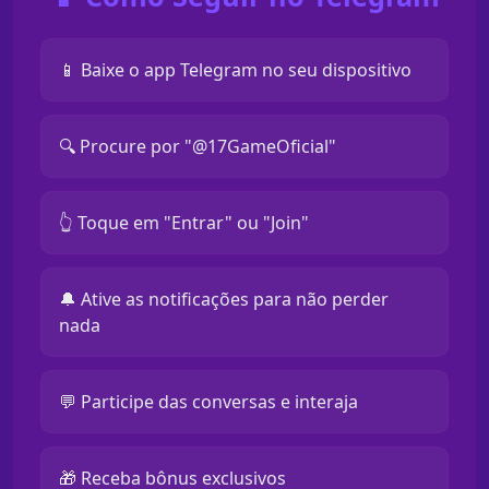
📱 Baixe o app Telegram no seu dispositivo
🔍 Procure por "@17GameOficial"
👆 Toque em "Entrar" ou "Join"
🔔 Ative as notificações para não perder
nada
💬 Participe das conversas e interaja
🎁 Receba bônus exclusivos