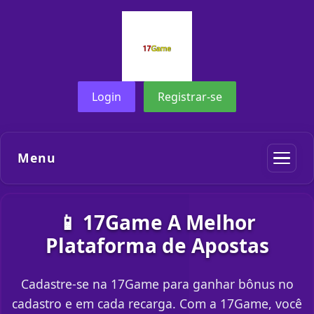
Login
Registrar-se
Menu
📱 17Game A Melhor
Plataforma de Apostas
Cadastre-se na 17Game para ganhar bônus no
cadastro e em cada recarga. Com a 17Game, você