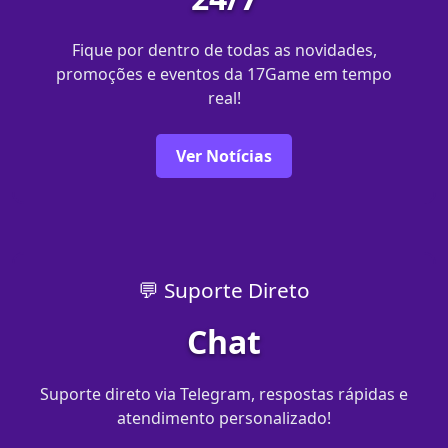
Fique por dentro de todas as novidades,
promoções e eventos da 17Game em tempo
real!
Ver Notícias
💬 Suporte Direto
Chat
Suporte direto via Telegram, respostas rápidas e
atendimento personalizado!