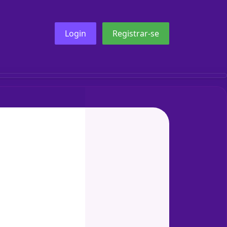
Login
Registrar-se