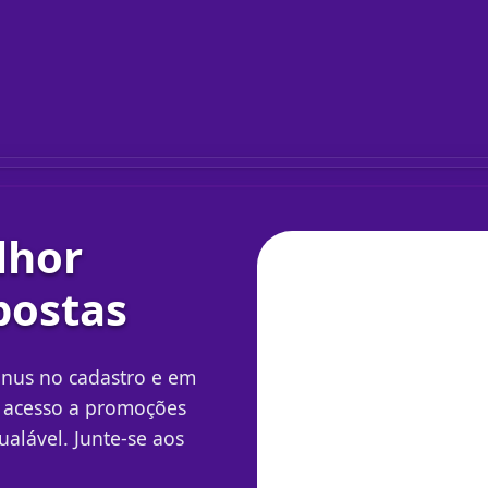
lhor
postas
nus no cadastro e em
 acesso a promoções
ualável. Junte-se aos