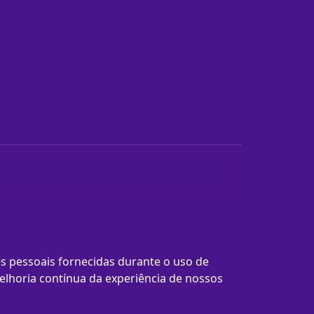
s pessoais fornecidas durante o uso de
elhoria contínua da experiência de nossos