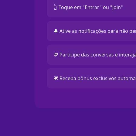
👆 Toque em "Entrar" ou "Join"
🔔 Ative as notificações para não p
💬 Participe das conversas e interaj
🎁 Receba bônus exclusivos autom