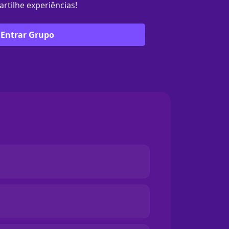
rtilhe experiências!
Entrar Grupo